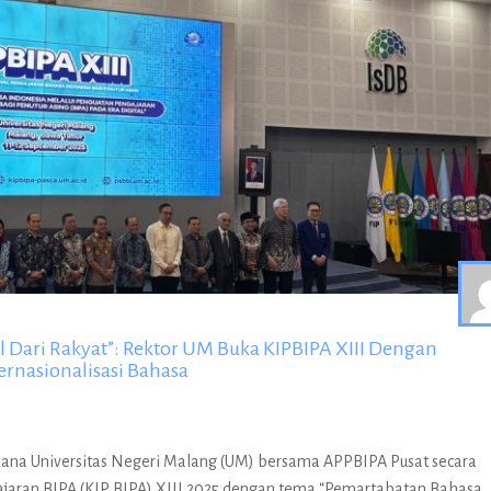
 Dari Rakyat”: Rektor UM Buka KIPBIPA XIII Dengan
rnasionalisasi Bahasa
jana Universitas Negeri Malang (UM) bersama APPBIPA Pusat secara
jaran BIPA (KIP BIPA) XIII 2025 dengan tema “Pemartabatan Bahasa